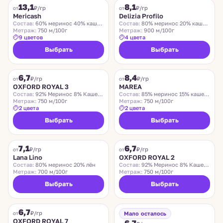
13,1
8,1
₽/гр
₽/гр
от
от
Mericash
Delizia Profilo
Состав:
60% меринос 40% кашемир
Состав:
80% меринос 20% кашемир
Метраж:
750 м/100г
Метраж:
900 м/100г
9 цветов
4 цвета
Выбрать
Выбрать
OXFORD
MAREA
6,7
8,4
₽/гр
₽/гр
от
от
OXFORD ROYAL 3
MAREA
Состав:
92% Меринос 8% Кашемир
Состав:
85% меринос 15% кашемир
Метраж:
750 м/100г
Метраж:
750 м/100г
2 цвета
2 цвета
Выбрать
Выбрать
GRANELLA
OXFORD
7,1
6,7
Хит
₽/гр
₽/гр
от
от
Lana Lino
OXFORD ROYAL 2
Состав:
80% меринос 20% лён
Состав:
92% Меринос 8% Кашемир
Метраж:
700 м/100г
Метраж:
750 м/100г
Выбрать
Выбрать
OXFORD
OXFORD
6,7
₽/гр
от
Мало осталось
OXFORD ROYAL 7