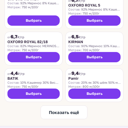
6,7
₽/гр
от
Состав:
92% Меринос 8% Кашемир
OXFORD ROYAL 5
Метраж:
750 м/100г
Состав:
92% Меринос 8% Кашемир
Метраж:
750 м/100г
Выбрать
Выбрать
OXFORD
KIRMAN
6,7
6,5
₽/гр
₽/гр
от
от
OXFORD ROYAL 82/18
KIRMAN
Состав:
82% Меринос MERINOS 18% Кашемир
Состав:
90% Меринос 10% Кашемир
Метраж:
750 м/100г
Метраж:
700 м/100г
Выбрать
Выбрать
BATIK
PAMIR
4,4
9,4
₽/гр
₽/гр
от
от
BATIK
Pamir
Состав:
10% Кашемир 30% Вискоза 40% Меринос 20% Полиамид
Состав:
20% як 30% шёлк 50% меринос
Метраж:
750 м/100г
Метраж:
800 м/100г
Выбрать
Выбрать
Показать ещё