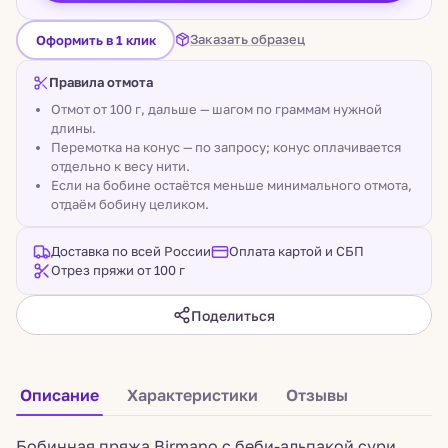
Заказать образец
Оформить в 1 клик
Правила отмота
Отмот от 100 г, дальше — шагом по граммам нужной
длины.
Перемотка на конус — по запросу; конус оплачивается
отдельно к весу нити.
Если на бобине остаётся меньше минимального отмота,
отдаём бобину целиком.
Доставка по всей России
Оплата картой и СБП
Отрез пряжи от 100 г
Поделиться
Описание
Характеристики
Отзывы
Бобинная пряжа Birmano с беби-альпакой сури.