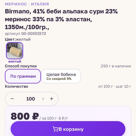
МЕРИНОС · ИТАЛИЯ
Birmano, 41% беби альпака сури 23%
меринос 33% па 3% эластан,
1350м./100гр.,
артикул
00-00001572
Цвет:
желтый
желтый
Способ покупки
290 г в наличии
Целая бобина
По граммам
Со скидкой 5%
Количество
от 100 г · шаг 10 г
г
800 ₽
/ за 100 г
· 8 ₽/г
В корзину