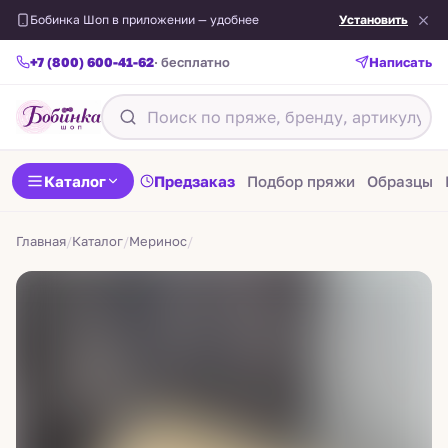
Бобинка Шоп в приложении — удобнее
Установить
+7 (800) 600-41-62
· бесплатно
Написать
Назад
Каталог
Предзаказ
Подбор пряжи
Образцы
Главная
/
Каталог
/
Меринос
/