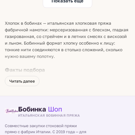
Показать ещё
Хлопок в бобинах — итальянская хлопковая пряжа
фабричной намотки: мерсеризованная с блеском, гладкая
газированная, со стрейчем и в летних смесях с вискозой
и льном. Бобинный формат хлопку особенно к лицу:
тонкие нити соединяются в столько сложений, сколько
нужно вашему полотну.
Факты подбора
Мерсеризованный хлопок обработан щёлочью под
Читать далее
натяжением: заметный блеск, глубокий цвет, выше
прочность.
Газированный — опалён от ворсинок: нить гладкая,
Бобинка
Шоп
рисунок чистый.
ИТАЛЬЯНСКАЯ БОБИННАЯ ПРЯЖА
Хлопок со стрейчем тянется и возвращает форму — для
топов и вещей по фигуре.
Совместные закупки стоковой пряжи
прямо с фабрик Италии. С 2019 года — для