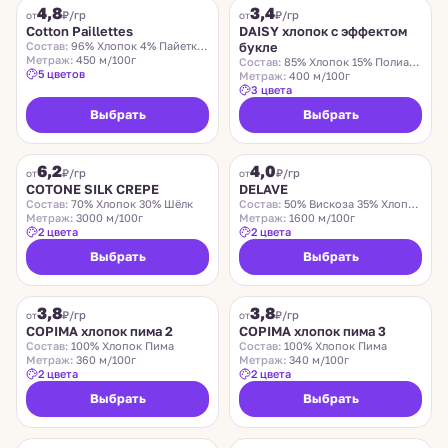
4,8
3,4
₽/гр
₽/гр
от
от
Cotton Paillettes
DAISY хлопок с эффектом
Состав:
96% Хлопок 4% Пайетки Полиэстер
букле
Метраж:
450 м/100г
Состав:
85% Хлопок 15% Полиамид
5 цветов
Метраж:
400 м/100г
3 цвета
Выбрать
Выбрать
COTONE SILK CREPE
DELAVE
6,2
4,0
₽/гр
₽/гр
от
от
COTONE SILK CREPE
DELAVE
Состав:
70% Хлопок 30% Шёлк
Состав:
50% Вискоза 35% Хлопок 15% Шёлк
Метраж:
3000 м/100г
Метраж:
1600 м/100г
2 цвета
2 цвета
Выбрать
Выбрать
COPIMA
COPIMA
3,8
3,8
₽/гр
₽/гр
от
от
COPIMA хлопок пима 2
COPIMA хлопок пима 3
Состав:
100% Хлопок Пима
Состав:
100% Хлопок Пима
Метраж:
360 м/100г
Метраж:
340 м/100г
2 цвета
2 цвета
Выбрать
Выбрать
TRADICIONAL FLAMME
BRIO PRINTED