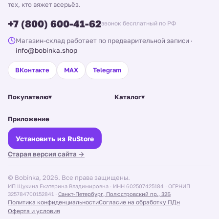
Вопросы и ответы
тех, кто вяжет всерьёз.
+7 (800) 600-41-62
Что связать из мерсеризованного хлопка?
звонок бесплатный по РФ
Хлопок «растёт» при носке?
Магазин-склад работает по предварительной записи
·
info@bobinka.shop
Чем хлопок с вискозой отличается от чистого хлопка?
ВКонтакте
MAX
Telegram
Какой расход на летний топ?
Покупателю
▾
Каталог
▾
Приложение
Установить из RuStore
Старая версия сайта →
© Bobinka, 2026. Все права защищены.
ИП Щукина Екатерина Владимировна · ИНН 602507425184 · ОГРНИП
325784700152841 ·
Санкт-Петербург, Полюстровский пр., 32Б
Политика конфиденциальности
Согласие на обработку ПДн
Оферта и условия