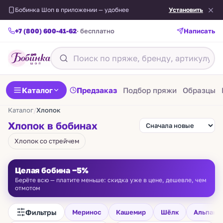
Бобинка Шоп в приложении — удобнее
Установить
+7 (800) 600-41-62
· бесплатно
Написать
Каталог
Предзаказ
Подбор пряжи
Образцы
Каталог
/
Хлопок
Хлопок в бобинах
Хлопок со стрейчем
Целая бобина −5%
Берёте всю — платите меньше: скидка уже в цене, дешевле, чем
отмотом
Фильтры
Меринос
Кашемир
Шёлк
Альпака
COTTON PAILLETTES
DAISY