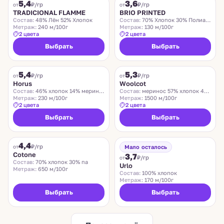
5,4
3,6
₽/гр
₽/гр
от
от
TRADICIONAL FLAMME
BRIO PRINTED
Состав:
48% Лён 52% Хлопок
Состав:
70% Хлопок 30% Полиамид
Метраж:
240 м/100г
Метраж:
130 м/100г
2 цвета
2 цвета
Выбрать
Выбрать
HORUS
TOLLEGNO
5,4
5,3
₽/гр
₽/гр
от
от
Horus
Woolcot
Состав:
46% хлопок 14% меринос 18 % альпака 22% па
Состав:
меринос 57% хлопок 43%
Метраж:
230 м/100г
Метраж:
1500 м/100г
2 цвета
2 цвета
Выбрать
Выбрать
COTONE
NEW MILL
4,4
Хит
Хит
₽/гр
от
Мало осталось
Cotone
3,7
₽/гр
от
Состав:
70% хлопок 30% па
Urlo
Метраж:
650 м/100г
Состав:
100% хлопок
Метраж:
170 м/100г
Выбрать
Выбрать