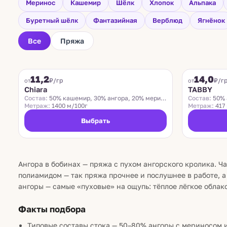
Меринос
Кашемир
Шёлк
Хлопок
Альпака
Буретный шёлк
Фантазийная
Верблюд
Ягнёнок
Все
Пряжа
CHIARA
TABBY
11,2
14,0
₽/гр
₽/г
от
от
Chiara
TABBY
Состав:
50% кашемир, 30% ангора, 20% меринос
Состав:
50% 
Метраж:
1400 м/100г
Метраж:
417 
Выбрать
Ангора в бобинах — пряжа с пухом ангорского кролика. Ч
полиамидом — так пряжа прочнее и послушнее в работе, а
ангоры — самые «пуховые» на ощупь: тёплое лёгкое облако
Факты подбора
Типовые составы стока — 50–80% ангоры с мериносом 