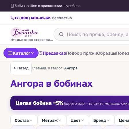
Бобинка Шоп в приложении — удобнее
+7 (800) 600-41-62
· бесплатно
Итальянская стоковая пряжа
Каталог
Предзаказ
Подбор пряжи
Образцы
Поле
Главная
/
Каталог
/
Ангора
Назад
Ангора в бобинах
Целая бобина −5%
Берёте всю — платите меньше: ски
Состав
Метраж
Цвет
Бренд
Цен