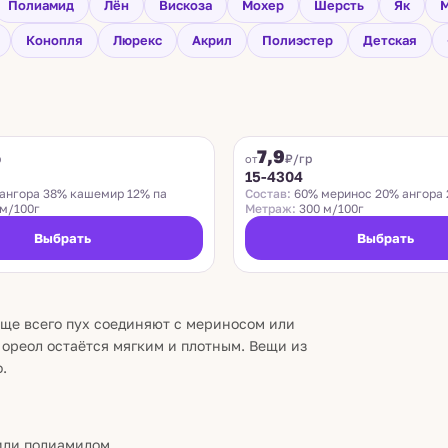
Полиамид
Лён
Вискоза
Мохер
Шерсть
Як
М
Конопля
Люрекс
Акрил
Полиэстер
Детская
ZEGNA BARUFFA
7,9
р
₽/гр
от
15-4304
ангора 38% кашемир 12% па
Состав:
60% меринос 20% ангора 
м/100г
Метраж:
300 м/100г
Выбрать
Выбрать
аще всего пух соединяют с мериносом или
 ореол остаётся мягким и плотным. Вещи из
.
или полиамидом.