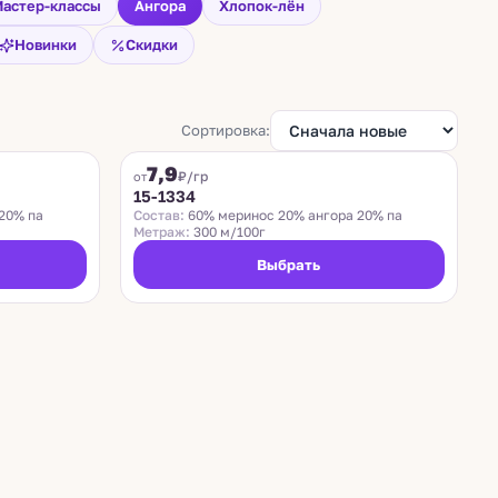
астер-классы
Ангора
Хлопок-лён
Новинки
Скидки
Сортировка:
ZEGNA BARUFFA
7,9
₽/гр
от
15-1334
20% па
Состав:
60% меринос 20% ангора 20% па
Метраж:
300 м/100г
Выбрать