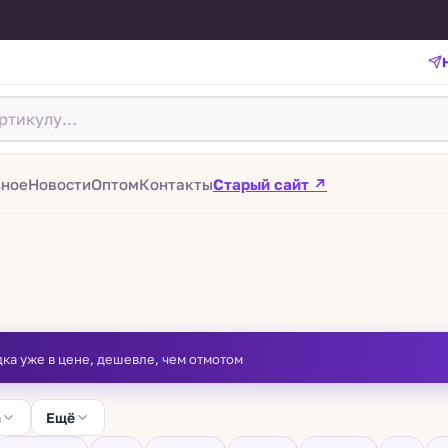
зное
Новости
Оптом
Контакты
Старый сайт ↗
дка уже в цене, дешевле, чем отмотом
а
Ещё