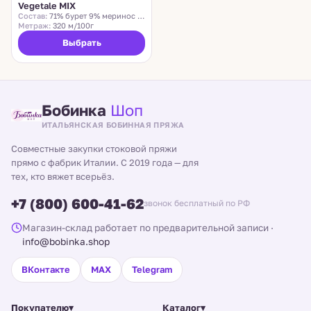
скоро
Vegetale MIX
Состав:
71% бурет 9% меринос 20% верблюд
Метраж:
320 м/100г
Выбрать
Бобинка
Шоп
ИТАЛЬЯНСКАЯ БОБИННАЯ ПРЯЖА
Совместные закупки стоковой пряжи
прямо с фабрик Италии. С 2019 года — для
тех, кто вяжет всерьёз.
+7 (800) 600-41-62
звонок бесплатный по РФ
Магазин-склад работает по предварительной записи
·
info@bobinka.shop
ВКонтакте
MAX
Telegram
Покупателю
▾
Каталог
▾