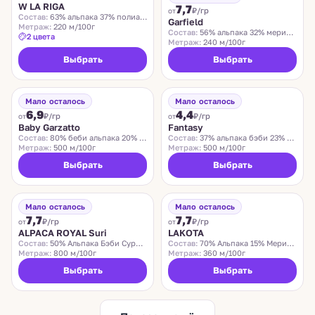
W LA RIGA
7,7
₽/гр
от
Состав:
63% альпака 37% полиамид
Garfield
Метраж:
220 м/100г
Состав:
56% альпака 32% меринос 12% па
2 цвета
Метраж:
240 м/100г
Выбрать
Выбрать
BABY GARZATTO
FANTASY
Хит
Мало осталось
Мало осталось
6,9
4,4
₽/гр
₽/гр
от
от
Baby Garzatto
Fantasy
Состав:
80% беби альпака 20% па
Состав:
37% альпака бэби 23% хлопок 22% лен 18% па
Метраж:
500 м/100г
Метраж:
500 м/100г
Выбрать
Выбрать
ALPACA ROYAL SURI
LAKOTA
Мало осталось
Мало осталось
7,7
7,7
₽/гр
₽/гр
от
от
ALPACA ROYAL Suri
LAKOTA
Состав:
50% Альпака Бэби Сури 50% Альпака Роял
Состав:
70% Альпака 15% Меринос 15% Полиамид
Метраж:
800 м/100г
Метраж:
360 м/100г
Выбрать
Выбрать