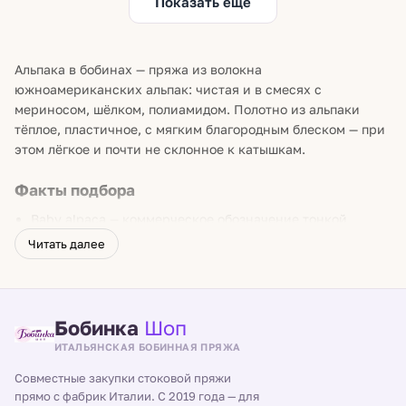
Показать ещё
Альпака в бобинах — пряжа из волокна
южноамериканских альпак: чистая и в смесях с
мериносом, шёлком, полиамидом. Полотно из альпаки
тёплое, пластичное, с мягким благородным блеском — при
этом лёгкое и почти не склонное к катышкам.
Факты подбора
Baby alpaca — коммерческое обозначение тонкой
сортировки волокна (не возраст животного); единой
Читать далее
мировой границы по микронам нет, смотрите
спецификацию производителя.
Чистая альпака в длинных вещах может вытягиваться
Бобинка
Шоп
под собственным весом — для свитеров удобнее смеси с
упругим мериносом.
ИТАЛЬЯНСКАЯ БОБИННАЯ ПРЯЖА
Резинка из альпаки восстанавливается слабее
Совместные закупки стоковой пряжи
шерстяной: вяжите манжеты плотнее, спицами меньше
прямо с фабрик Италии. С 2019 года — для