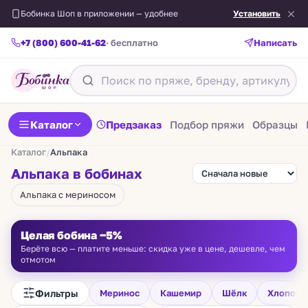
Бобинка Шоп в приложении — удобнее
Установить
+7 (800) 600-41-62
· бесплатно
Написать
Каталог
Предзаказ
Подбор пряжи
Образцы
Каталог
/
Альпака
Альпака в бобинах
Альпака с мериносом
Целая бобина −5%
Берёте всю — платите меньше: скидка уже в цене, дешевле, чем
отмотом
Фильтры
Меринос
Кашемир
Шёлк
Хлопок
ROMEO
SOFT-ANDE