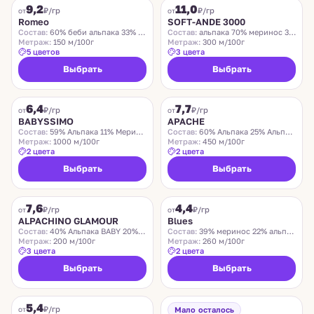
9,2
11,0
₽/гр
₽/гр
от
от
Romeo
SOFT-ANDE 3000
Состав:
60% беби альпака 33% меринос 7% нейлон
Состав:
альпака 70% меринос 30%
Метраж:
150 м/100г
Метраж:
300 м/100г
5 цветов
3 цвета
Выбрать
Выбрать
BABYSSIMO
APACHE
6,4
7,7
₽/гр
₽/гр
от
от
BABYSSIMO
APACHE
Состав:
59% Альпака 11% Меринос 30% Полиамид
Состав:
60% Альпака 25% Альпака 15% Полиамид
Метраж:
1000 м/100г
Метраж:
450 м/100г
2 цвета
2 цвета
Выбрать
Выбрать
ALPACHINO GLAMOUR
BLUES
7,6
4,4
₽/гр
₽/гр
от
от
ALPACHINO GLAMOUR
Blues
Состав:
40% Альпака BABY 20% Альпака 40% LUREX
Состав:
39% меринос 22% альпака 25% акрил 13% па 1% эластан
Метраж:
200 м/100г
Метраж:
260 м/100г
3 цвета
2 цвета
Выбрать
Выбрать
W LA RIGA
GARFIELD
5,4
Хит
₽/гр
от
Мало осталось