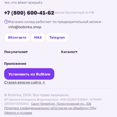
или с нитью-компаньоном.
тех, кто вяжет всерьёз.
+7 (800) 600-41-62
Вопросы и ответы
звонок бесплатный по РФ
Магазин-склад работает по предварительной записи
·
Что такое альпака в составе пряжи?
info@bobinka.shop
Чем уакайя отличается от сури?
ВКонтакте
MAX
Telegram
Теплее ли альпака мериноса?
Покупателю
▾
Каталог
▾
Сколько альпаки нужно на кардиган?
Приложение
Установить из RuStore
Старая версия сайта →
© Bobinka, 2026. Все права защищены.
ИП Щукина Екатерина Владимировна · ИНН 602507425184 · ОГРНИП
325784700152841 ·
Санкт-Петербург, Полюстровский пр., 32Б
Политика конфиденциальности
Согласие на обработку ПДн
Оферта и условия