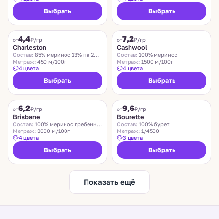
Выбрать
Выбрать
CHARLESTON
ZEGNA BARUFFA
4,4
7,2
₽/гр
₽/гр
от
от
Charleston
Cashwool
Состав:
85% меринос 13% па 2% эластан
Состав:
100% меринос
Метраж:
450 м/100г
Метраж:
1500 м/100г
4 цвета
4 цвета
Выбрать
Выбрать
SUEDWOLLE GROUP
LIDO
6,2
9,6
Хит
₽/гр
₽/гр
от
от
Brisbane
Bourette
Состав:
100% меринос гребенной
Состав:
100% бурет
Метраж:
3000 м/100г
Метраж:
1/4500
4 цвета
3 цвета
Выбрать
Выбрать
Показать ещё