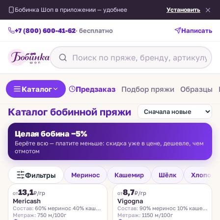
Бобинка Шоп в приложении — удобнее
Установить
+7 (800) 600-41-62
· бесплатно
Написать
Каталог
Предзаказ
Подбор пряжи
Образцы
Каталог бобинной пряжи
Целая бобина −5%
Берёте всю — платите меньше: скидка уже в цене, дешевле, чем
отмотом
Фильтры
Меринос
Кашемир
Шёлк
Хлопок
FILAMORE
VIGOGNA
13,1
8,7
₽/гр
₽/гр
от
от
Mericash
Vigogna
Состав:
60% меринос 40% кашемир
Состав:
90% меринос 10% кашемир
Метраж:
750 м/100г
Метраж:
1150 м/100г