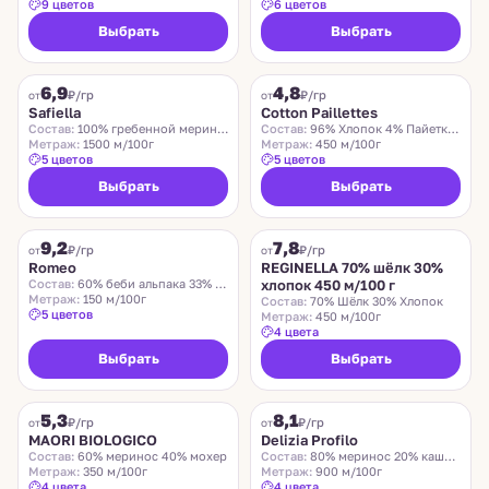
9 цветов
6 цветов
Выбрать
Выбрать
SAFIELLA
COTTON PAILLETTES
6,9
4,8
₽/гр
₽/гр
от
от
Safiella
Cotton Paillettes
Состав:
100% гребенной меринос
Состав:
96% Хлопок 4% Пайетки Полиэстер
Метраж:
1500 м/100г
Метраж:
450 м/100г
5 цветов
5 цветов
Выбрать
Выбрать
ROMEO
REGINELLA
9,2
7,8
₽/гр
₽/гр
от
от
Romeo
REGINELLA 70% шёлк 30%
Состав:
60% беби альпака 33% меринос 7% нейлон
хлопок 450 м/100 г
Метраж:
150 м/100г
Состав:
70% Шёлк 30% Хлопок
5 цветов
Метраж:
450 м/100г
4 цвета
Выбрать
Выбрать
MAORI BIOLOGICO
DELIZIA PROFILO
5,3
8,1
₽/гр
₽/гр
от
от
MAORI BIOLOGICO
Delizia Profilo
Состав:
60% меринос 40% мохер
Состав:
80% меринос 20% кашемир
Метраж:
350 м/100г
Метраж:
900 м/100г
4 цвета
4 цвета