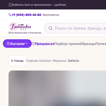
Бобинка Шоп в приложении — удобнее
+7 (800) 600-41-62
· бесплатно
Итальянская стоковая пряжа
Каталог
Предзаказ
Подбор пряжи
Образцы
Поле
Главная
/
Каталог
/
Меринос
/
Safiella
Назад