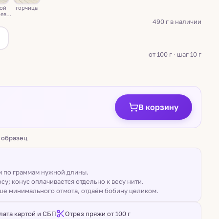
той
горчица
невы
490 г в наличии
а
от 100 г · шаг 10 г
В корзину
 образец
ом по граммам нужной длины.
су; конус оплачивается отдельно к весу нити.
ше минимального отмота, отдаём бобину целиком.
лата картой и СБП
Отрез пряжи от 100 г