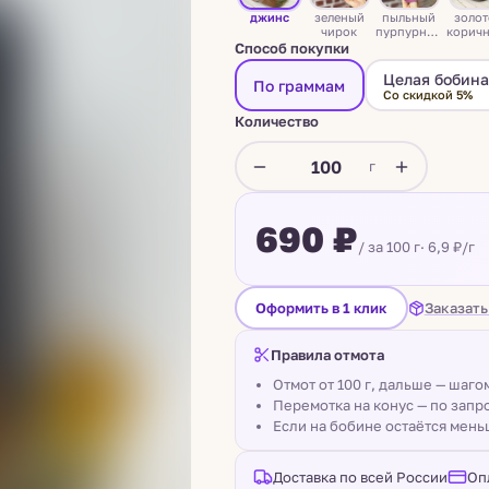
джинс
зеленый
пыльный
золо
чирок
пурпурный
корич
(фиолетовы
й
Способ покупки
й)
Целая бобин
По граммам
Со скидкой 5%
Количество
г
690 ₽
/ за 100 г
· 6,9 ₽/г
Заказать
Оформить в 1 клик
Правила отмота
Отмот от 100 г, дальше — шаг
Перемотка на конус — по запро
Если на бобине остаётся мень
Доставка по всей России
Оп