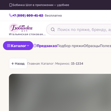
Бобинка Шоп в приложении — удобнее
+7 (800) 600-41-62
· бесплатно
Итальянская стоковая пряжа
Каталог
Предзаказ
Подбор пряжи
Образцы
Поле
Главная
/
Каталог
/
Меринос
/
15-1334
Назад