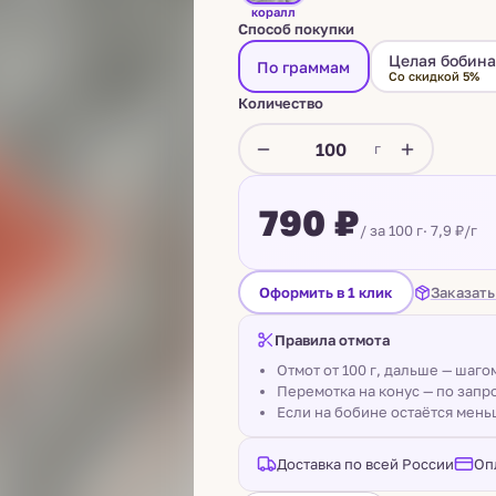
коралл
Способ покупки
Целая бобин
По граммам
Со скидкой 5%
Количество
г
790 ₽
/ за 100 г
· 7,9 ₽/г
Заказать
Оформить в 1 клик
Правила отмота
Отмот от 100 г, дальше — шаг
Перемотка на конус — по запро
Если на бобине остаётся мень
Доставка по всей России
Оп