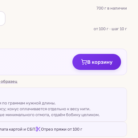
700 г в наличии
а
от 100 г · шаг 10 г
В корзину
 образец
ом по граммам нужной длины.
су; конус оплачивается отдельно к весу нити.
ше минимального отмота, отдаём бобину целиком.
лата картой и СБП
Отрез пряжи от 100 г