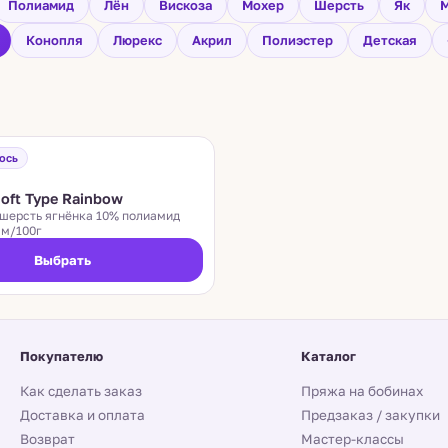
Полиамид
Лён
Вискоза
Мохер
Шерсть
Як
М
Конопля
Люрекс
Акрил
Полиэстер
Детская
T TYPE
ось
oft Type Rainbow
шерсть ягнёнка 10% полиамид
 м/100г
Выбрать
Покупателю
Каталог
Как сделать заказ
Пряжа на бобинах
Доставка и оплата
Предзаказ / закупки
Возврат
Мастер-классы