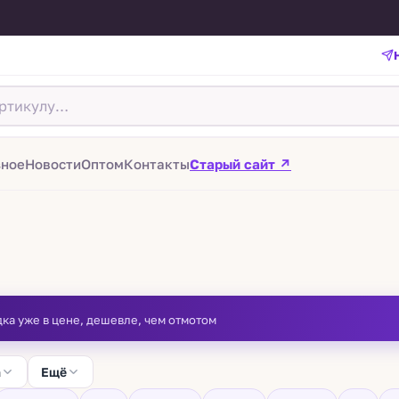
зное
Новости
Оптом
Контакты
Старый сайт ↗
дка уже в цене, дешевле, чем отмотом
а
Ещё