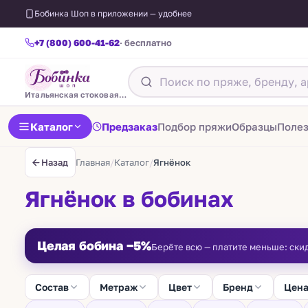
Бобинка Шоп в приложении — удобнее
+7 (800) 600-41-62
· бесплатно
Итальянская стоковая пряжа
Каталог
Предзаказ
Подбор пряжи
Образцы
Поле
Главная
/
Каталог
/
Ягнёнок
Назад
Ягнёнок в бобинах
Целая бобина −5%
Берёте всю — платите меньше: ски
Состав
Метраж
Цвет
Бренд
Цен