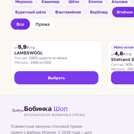
Меринос
Кашемир
Шёлк
Хлопок
Альпака
Буретный шёлк
Фантазийная
Верблюд
Ягнёнок
Все
Пряжа
BIAGIOLI MODESTO
SHETLAND SOF
5,9
₽/гр
Мало остал
от
4,6
LAMBSWOOL
₽/гр
от
Состав:
100% шерсть ягнёнка
Shetland S
Метраж:
1400 м/100г
Состав:
90% 
Метраж:
250
Выбрать
Бобинка
Шоп
ИТАЛЬЯНСКАЯ БОБИННАЯ ПРЯЖА
Совместные закупки стоковой пряжи
прямо с фабрик Италии. С 2019 года — для