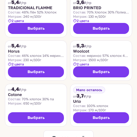
5,4
3,6
₽/гр
₽/гр
от
от
TRADICIONAL FLAMME
BRIO PRINTED
Состав:
48% Лён 52% Хлопок
Состав:
70% Хлопок 30% Полиамид
Метраж:
240 м/100г
Метраж:
130 м/100г
2 цвета
2 цвета
Выбрать
Выбрать
HORUS
TOLLEGNO
5,4
5,3
₽/гр
₽/гр
от
от
Horus
Woolcot
Состав:
46% хлопок 14% меринос 18 % альпака 22% па
Состав:
меринос 57% хлопок 43%
Метраж:
230 м/100г
Метраж:
1500 м/100г
2 цвета
2 цвета
Выбрать
Выбрать
COTONE
NEW MILL
4,4
Хит
Хит
₽/гр
от
Мало осталось
Cotone
3,7
₽/гр
от
Состав:
70% хлопок 30% па
Urlo
Метраж:
650 м/100г
Состав:
100% хлопок
Метраж:
170 м/100г
Выбрать
Выбрать