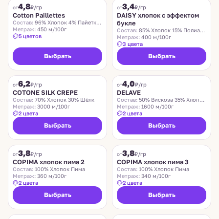
4,8
3,4
₽/гр
₽/гр
от
от
Cotton Paillettes
DAISY хлопок с эффектом
Состав:
96% Хлопок 4% Пайетки Полиэстер
букле
Метраж:
450 м/100г
Состав:
85% Хлопок 15% Полиамид
5 цветов
Метраж:
400 м/100г
3 цвета
Выбрать
Выбрать
COTONE SILK CREPE
DELAVE
6,2
4,0
₽/гр
₽/гр
от
от
COTONE SILK CREPE
DELAVE
Состав:
70% Хлопок 30% Шёлк
Состав:
50% Вискоза 35% Хлопок 15% Шёлк
Метраж:
3000 м/100г
Метраж:
1600 м/100г
2 цвета
2 цвета
Выбрать
Выбрать
COPIMA
COPIMA
3,8
3,8
₽/гр
₽/гр
от
от
COPIMA хлопок пима 2
COPIMA хлопок пима 3
Состав:
100% Хлопок Пима
Состав:
100% Хлопок Пима
Метраж:
360 м/100г
Метраж:
340 м/100г
2 цвета
2 цвета
Выбрать
Выбрать
TRADICIONAL FLAMME
BRIO PRINTED