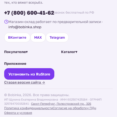
Вопросы и ответы
тех, кто вяжет всерьёз.
+7 (800) 600-41-62
Что связать из мерсеризованного хлопка?
звонок бесплатный по РФ
Хлопок «растёт» при носке?
Магазин-склад работает по предварительной записи
·
info@bobinka.shop
Чем хлопок с вискозой отличается от чистого хлопка?
ВКонтакте
MAX
Telegram
Какой расход на летний топ?
Покупателю
▾
Каталог
▾
Приложение
Установить из RuStore
Старая версия сайта →
© Bobinka, 2026. Все права защищены.
ИП Щукина Екатерина Владимировна · ИНН 602507425184 · ОГРНИП
325784700152841 ·
Санкт-Петербург, Полюстровский пр., 32Б
Политика конфиденциальности
Согласие на обработку ПДн
Оферта и условия