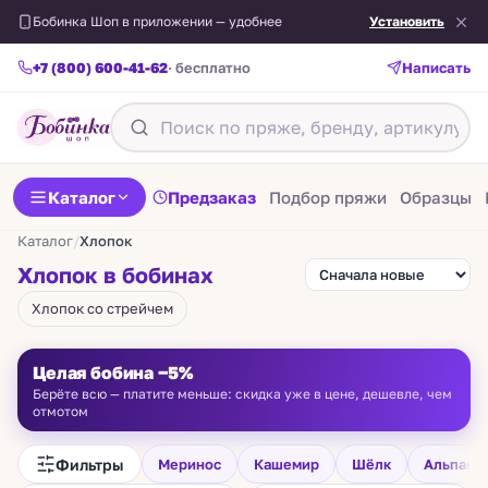
Бобинка Шоп в приложении — удобнее
Установить
+7 (800) 600-41-62
· бесплатно
Написать
Каталог
Предзаказ
Подбор пряжи
Образцы
Каталог
/
Хлопок
Хлопок в бобинах
Хлопок со стрейчем
Целая бобина −5%
Берёте всю — платите меньше: скидка уже в цене, дешевле, чем
отмотом
Фильтры
Меринос
Кашемир
Шёлк
Альпака
COTTON PAILLETTES
DAISY