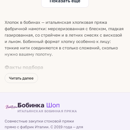
Показать ещё
Хлопок в бобинах — итальянская хлопковая пряжа
фабричной намотки: мерсеризованная с блеском, гладкая
газированная, со стрейчем и в летних смесях с вискозой
и льном. Бобинный формат хлопку особенно к лицу:
тонкие нити соединяются в столько сложений, сколько
нужно вашему полотну.
Факты подбора
Мерсеризованный хлопок обработан щёлочью под
Читать далее
натяжением: заметный блеск, глубокий цвет, выше
прочность.
Газированный — опалён от ворсинок: нить гладкая,
Бобинка
Шоп
рисунок чистый.
ИТАЛЬЯНСКАЯ БОБИННАЯ ПРЯЖА
Хлопок со стрейчем тянется и возвращает форму — для
топов и вещей по фигуре.
Совместные закупки стоковой пряжи
прямо с фабрик Италии. С 2019 года — для