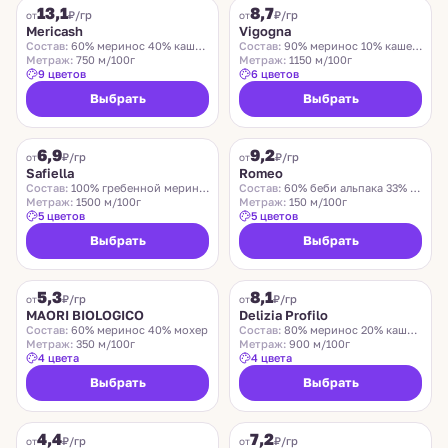
13,1
8,7
₽/гр
₽/гр
от
от
Mericash
Vigogna
Состав:
60% меринос 40% кашемир
Состав:
90% меринос 10% кашемир
Метраж:
750 м/100г
Метраж:
1150 м/100г
9 цветов
6 цветов
Выбрать
Выбрать
SAFIELLA
ROMEO
6,9
9,2
₽/гр
₽/гр
от
от
Safiella
Romeo
Состав:
100% гребенной меринос
Состав:
60% беби альпака 33% меринос 7% нейлон
Метраж:
1500 м/100г
Метраж:
150 м/100г
5 цветов
5 цветов
Выбрать
Выбрать
MAORI BIOLOGICO
DELIZIA PROFILO
5,3
8,1
₽/гр
₽/гр
от
от
MAORI BIOLOGICO
Delizia Profilo
Состав:
60% меринос 40% мохер
Состав:
80% меринос 20% кашемир
Метраж:
350 м/100г
Метраж:
900 м/100г
4 цвета
4 цвета
Выбрать
Выбрать
CHARLESTON
ZEGNA BARUFFA
4,4
7,2
₽/гр
₽/гр
от
от