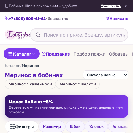
Бобинка Шоп в приложении — удобнее
Установить
+7 (800) 600-41-62
· бесплатно
Написать
Каталог
Предзаказ
Подбор пряжи
Образцы
Каталог
/
Меринос
Меринос в бобинах
Меринос с кашемиром
Меринос с шёлком
Целая бобина −5%
Берёте всю — платите меньше: скидка уже в цене, дешевле, чем
отмотом
Фильтры
Кашемир
Шёлк
Хлопок
Альпака
FILAMORE
VIGOGNA