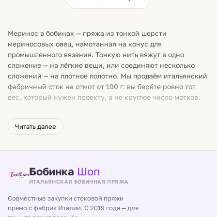
Меринос в бобинах — пряжа из тонкой шерсти
мериносовых овец, намотанная на конус для
промышленного вязания. Тонкую нить вяжут в одно
сложение — на лёгкие вещи, или соединяют несколько
сложений — на плотное полотно. Мы продаём итальянский
фабричный сток на отмот от 100 г: вы берёте ровно тот
вес, который нужен проекту, а не круглое число мотков.
Почему выбирают бобинный меринос
Читать далее
Сток обычно дешевле моточной пряжи сопоставимого
состава. Отмот длинный и непрерывный — концов от
смены мотков в работе меньше (редкие фабричные узлы
на бобине всё же встречаются). А толщину нити вы
Бобинка
Шоп
собираете сами — числом сложений.
ИТАЛЬЯНСКАЯ БОБИННАЯ ПРЯЖА
Факты подбора
Совместные закупки стоковой пряжи
прямо с фабрик Италии. С 2019 года — для
Extrafine — торговое обозначение тонкого мериноса;