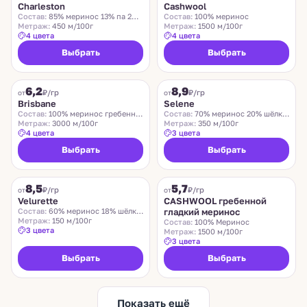
Charleston
Cashwool
Состав:
85% меринос 13% па 2% эластан
Состав:
100% меринос
Метраж:
450 м/100г
Метраж:
1500 м/100г
4 цвета
4 цвета
Выбрать
Выбрать
SUEDWOLLE GROUP
LORO PIANA
6,2
8,9
₽/гр
₽/гр
от
от
Brisbane
Selene
Состав:
100% меринос гребенной
Состав:
70% меринос 20% шёлк 10% лён
Метраж:
3000 м/100г
Метраж:
350 м/100г
4 цвета
3 цвета
Выбрать
Выбрать
VELURETTE
CASHWOOL
8,5
5,7
Хит
₽/гр
₽/гр
от
от
Velurette
CASHWOOL гребенной
Состав:
60% меринос 18% шёлк 12% хлопок 10% лён
гладкий меринос
Метраж:
150 м/100г
Состав:
100% Меринос
3 цвета
Метраж:
1500 м/100г
3 цвета
Выбрать
Выбрать
Показать ещё