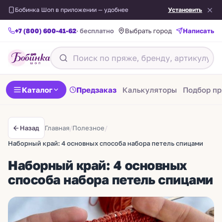
Бобинка Шоп в приложении — удобнее
Установить
+7 (800) 600-41-62
· бесплатно
Написать
Выбрать город
Каталог
Предзаказ
Калькуляторы
Подбор п
Главная
/
Полезное
/
Назад
Наборный край: 4 основных способа набора петель спицами
Наборный край: 4 основных
способа набора петель спицами