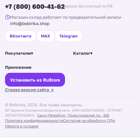
+7 (800) 600-41-62
звонок бесплатный по РФ
Магазин-склад работает по предварительной записи
·
info@bobinka.shop
ВКонтакте
MAX
Telegram
Покупателю
▾
Каталог
▾
Приложение
Установить из RuStore
Старая версия сайта →
© Bobinka, 2026. Все права защищены.
ИП Щукина Екатерина Владимировна · ИНН 602507425184 · ОГРНИП
325784700152841 ·
Санкт-Петербург, Полюстровский пр., 32Б
Политика конфиденциальности
Согласие на обработку ПДн
Оферта и условия