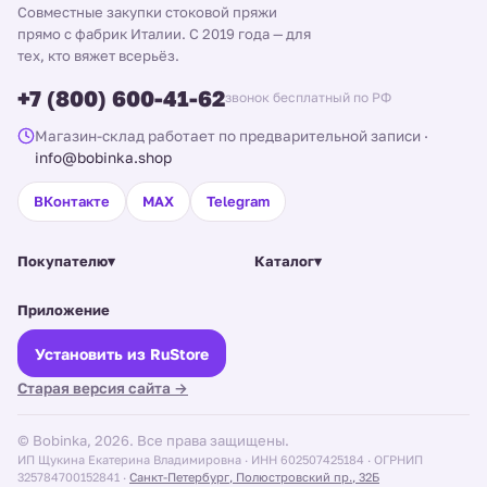
Совместные закупки стоковой пряжи
прямо с фабрик Италии. С 2019 года — для
тех, кто вяжет всерьёз.
+7 (800) 600-41-62
звонок бесплатный по РФ
Магазин-склад работает по предварительной записи
·
info@bobinka.shop
ВКонтакте
MAX
Telegram
Покупателю
▾
Каталог
▾
Приложение
Установить из RuStore
Старая версия сайта →
© Bobinka, 2026. Все права защищены.
ИП Щукина Екатерина Владимировна · ИНН 602507425184 · ОГРНИП
325784700152841 ·
Санкт-Петербург, Полюстровский пр., 32Б