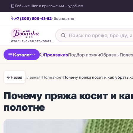
Бобинка Шоп в приложении — удобнее
+7 (800) 600-41-62
· бесплатно
Итальянская стоковая пряжа
Каталог
Предзаказ
Подбор пряжи
Образцы
Поле
Главная
/
Полезное
/
Почему пряжа косит и как убрать к
Назад
Почему пряжа косит и ка
полотне