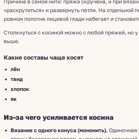
Причина в самой нити: пряжа скручена, и при вязан
«раскрутиться» и развернуть петли. На отдельной п
ровном полотне лицевой глади набегает и становит
Столкнуться с косиной можно с любой пряжей, но у
выше.
Какие составы чаще косят
лён
твид
хлопок
як
Из-за чего усиливается косина
Вязание с одного конуса (мононить).
Одиночная н
пряжи безопаснее вязать в несколько сложений.