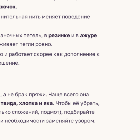
рючок
.
нительная нить меняет поведение
наночных петель, в
резинке
и в
ажуре
рживает петли ровно.
 и работает скорее как дополнение к
ешение.
, а не брак пряжи. Чаще всего она
 твида, хлопка и яка
. Чтобы её убрать,
лько сложений, подмот), подбирайте
ри необходимости заменяйте узором.