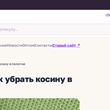
зное
Новости
Оптом
Контакты
Старый сайт ↗
осину в полотне
к убрать косину в