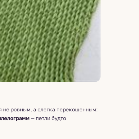
я не ровным, а слегка перекошенным:
ллелограмм
— петли будто