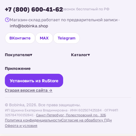
+7 (800) 600-41-62
звонок бесплатный по РФ
Магазин-склад работает по предварительной записи
·
info@bobinka.shop
ВКонтакте
MAX
Telegram
Покупателю
▾
Каталог
▾
Приложение
Установить из RuStore
Старая версия сайта →
© Bobinka, 2026. Все права защищены.
ИП Щукина Екатерина Владимировна · ИНН 602507425184 · ОГРНИП
325784700152841 ·
Санкт-Петербург, Полюстровский пр., 32Б
Политика конфиденциальности
Согласие на обработку ПДн
Оферта и условия