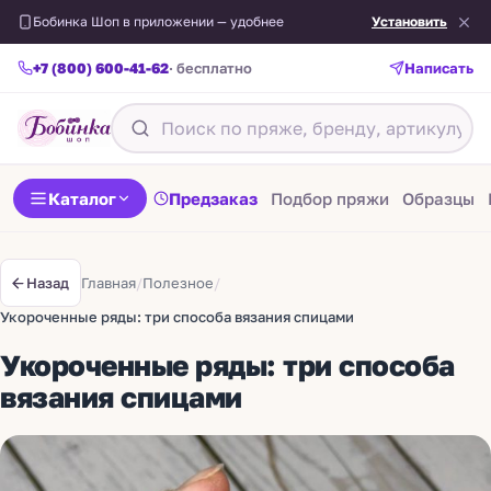
Бобинка Шоп в приложении — удобнее
Установить
+7 (800) 600-41-62
· бесплатно
Написать
Каталог
Предзаказ
Подбор пряжи
Образцы
Главная
/
Полезное
/
Назад
Укороченные ряды: три способа вязания спицами
Укороченные ряды: три способа
вязания спицами