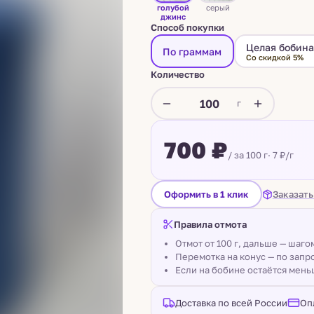
голубой
серый
джинс
Способ покупки
Целая бобин
По граммам
Со скидкой 5%
Количество
г
700 ₽
/ за 100 г
· 7 ₽/г
Заказать
Оформить в 1 клик
Правила отмота
Отмот от 100 г, дальше — шаг
Перемотка на конус — по запро
Если на бобине остаётся мень
Доставка по всей России
Оп