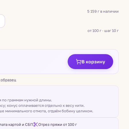
5 159 г в наличии
а
от 100 г · шаг 10 г
В корзину
 образец
ом по граммам нужной длины.
су; конус оплачивается отдельно к весу нити.
ше минимального отмота, отдаём бобину целиком.
лата картой и СБП
Отрез пряжи от 100 г