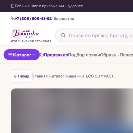
Бобинка Шоп в приложении — удобнее
+7 (800) 600-41-62
· бесплатно
Итальянская стоковая пряжа
Каталог
Предзаказ
Подбор пряжи
Образцы
Поле
Главная
/
Каталог
/
Кашемир
/
ECO COMPACT
Назад