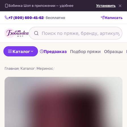
Бобинка Шоп в приложении — удобнее
Установить
+7 (800) 600-41-62
· бесплатно
Написать
Назад
Каталог
Предзаказ
Подбор пряжи
Образцы
Главная
/
Каталог
/
Меринос
/