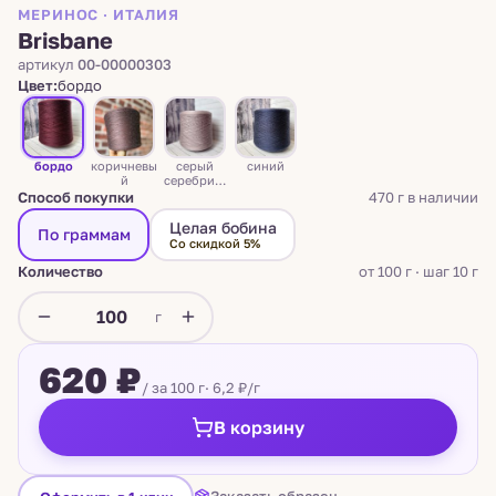
МЕРИНОС · ИТАЛИЯ
Brisbane
артикул
00-00000303
Цвет:
бордо
бордо
коричневы
серый
синий
й
серебрист
ый
Способ покупки
470 г в наличии
Целая бобина
По граммам
Со скидкой 5%
Количество
от 100 г · шаг 10 г
г
620 ₽
/ за 100 г
· 6,2 ₽/г
В корзину