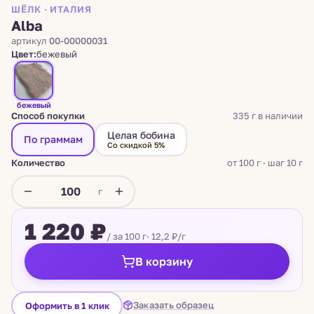
ШЁЛК · ИТАЛИЯ
Alba
артикул
00-00000031
Цвет:
бежевый
бежевый
Способ покупки
335 г в наличии
Целая бобина
По граммам
Со скидкой 5%
Количество
от 100 г · шаг 10 г
г
1 220 ₽
/ за 100 г
· 12,2 ₽/г
В корзину
Заказать образец
Оформить в 1 клик