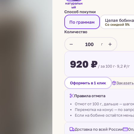
натуральн
ый
Способ покупки
Целая бобин
По граммам
Со скидкой 5%
Количество
г
920 ₽
/ за 100 г
· 9,2 ₽/г
Заказать
Оформить в 1 клик
Правила отмота
Отмот от 100 г, дальше — шаг
Перемотка на конус — по запро
Если на бобине остаётся мень
Доставка по всей России
Оп