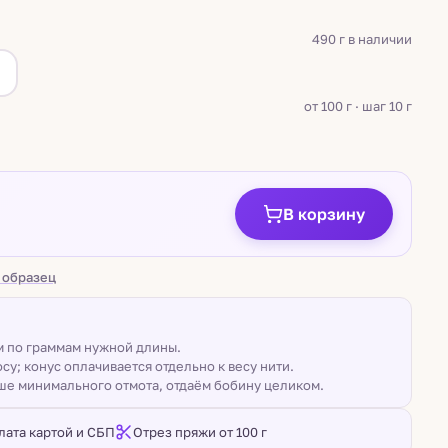
490 г в наличии
а
от 100 г · шаг 10 г
В корзину
 образец
ом по граммам нужной длины.
су; конус оплачивается отдельно к весу нити.
ше минимального отмота, отдаём бобину целиком.
лата картой и СБП
Отрез пряжи от 100 г