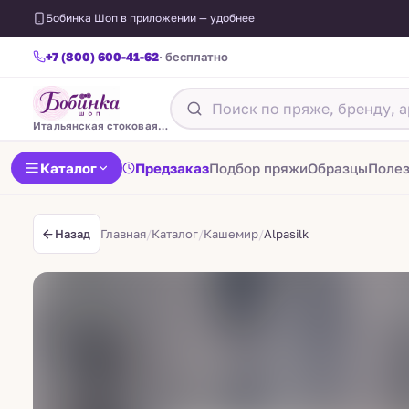
Бобинка Шоп в приложении — удобнее
+7 (800) 600-41-62
· бесплатно
Итальянская стоковая пряжа
Каталог
Предзаказ
Подбор пряжи
Образцы
Поле
Главная
/
Каталог
/
Кашемир
/
Alpasilk
Назад