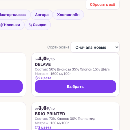
Сбросить всё
астер-классы
Ангора
Хлопок-лён
Новинки
Скидки
Сортировка:
DELAVE
4,0
₽/гр
от
DELAVE
Состав:
50% Вискоза 35% Хлопок 15% Шёлк
Метраж:
1600 м/100г
2 цвета
Выбрать
BRIO PRINTED
3,6
₽/гр
от
BRIO PRINTED
Состав:
70% Хлопок 30% Полиамид
Метраж:
130 м/100г
2 цвета