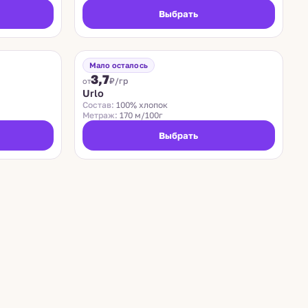
Выбрать
NEW MILL
Хит
Мало осталось
3,7
₽/гр
от
Urlo
Состав:
100% хлопок
Метраж:
170 м/100г
Выбрать