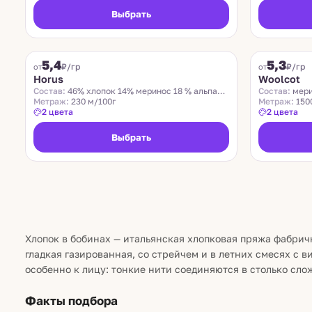
Выбрать
HORUS
TOLLEGNO
5,4
5,3
₽/гр
₽/гр
от
от
Horus
Woolcot
Состав:
46% хлопок 14% меринос 18 % альпака 22% па
Состав:
мери
Метраж:
230 м/100г
Метраж:
150
2 цвета
2 цвета
Выбрать
Хлопок в бобинах — итальянская хлопковая пряжа фабрич
гладкая газированная, со стрейчем и в летних смесях с 
особенно к лицу: тонкие нити соединяются в столько сло
Факты подбора