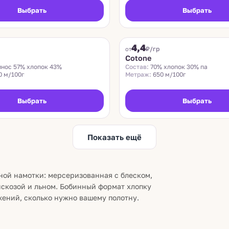
Выбрать
Выбрать
COTONE
4,4
Хит
₽/гр
от
Cotone
нос 57% хлопок 43%
Состав:
70% хлопок 30% па
0 м/100г
Метраж:
650 м/100г
Выбрать
Выбрать
Показать ещё
ной намотки: мерсеризованная с блеском,
вискозой и льном. Бобинный формат хлопку
жений, сколько нужно вашему полотну.