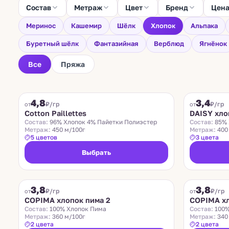
Состав
Метраж
Цвет
Бренд
Цен
Меринос
Кашемир
Шёлк
Хлопок
Альпака
Буретный шёлк
Фантазийная
Верблюд
Ягнёнок
Все
Пряжа
COTTON PAILLETTES
DAISY
4,8
3,4
₽/гр
₽/гр
от
от
Cotton Paillettes
DAISY хло
Состав:
96% Хлопок 4% Пайетки Полиэстер
Состав:
85% 
Метраж:
450 м/100г
Метраж:
400
5 цветов
3 цвета
Выбрать
COPIMA
COPIMA
3,8
3,8
₽/гр
₽/гр
от
от
COPIMA хлопок пима 2
COPIMA хл
Состав:
100% Хлопок Пима
Состав:
100%
Метраж:
360 м/100г
Метраж:
340
2 цвета
2 цвета