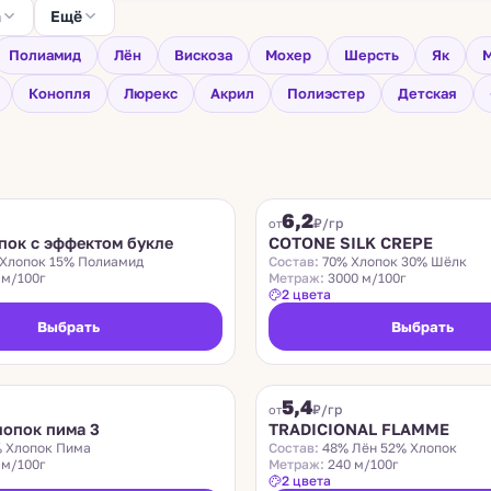
а
Ещё
Полиамид
Лён
Вискоза
Мохер
Шерсть
Як
М
Конопля
Люрекс
Акрил
Полиэстер
Детская
COTONE SILK CREPE
6,2
₽/гр
от
пок с эффектом букле
COTONE SILK CREPE
Хлопок 15% Полиамид
Состав:
70% Хлопок 30% Шёлк
 м/100г
Метраж:
3000 м/100г
2 цвета
Выбрать
Выбрать
TRADICIONAL FLAMME
5,4
₽/гр
от
опок пима 3
TRADICIONAL FLAMME
 Хлопок Пима
Состав:
48% Лён 52% Хлопок
 м/100г
Метраж:
240 м/100г
2 цвета