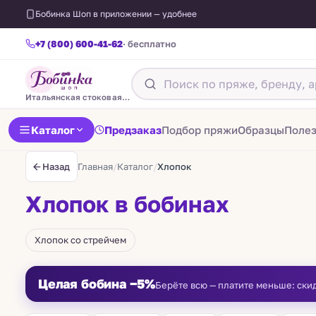
Бобинка Шоп в приложении — удобнее
+7 (800) 600-41-62
· бесплатно
Итальянская стоковая пряжа
Каталог
Предзаказ
Подбор пряжи
Образцы
Поле
Главная
/
Каталог
/
Хлопок
Назад
Хлопок в бобинах
Хлопок со стрейчем
Целая бобина −5%
Берёте всю — платите меньше: ски