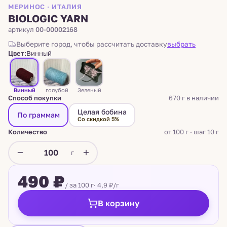
МЕРИНОС · ИТАЛИЯ
BIOLOGIC YARN
артикул
00-00002168
Выберите город, чтобы рассчитать доставку
выбрать
Цвет:
Винный
Винный
голубой
Зеленый
Способ покупки
670 г в наличии
Целая бобина
По граммам
Со скидкой 5%
Количество
от 100 г · шаг 10 г
г
490 ₽
/ за 100 г
· 4,9 ₽/г
В корзину