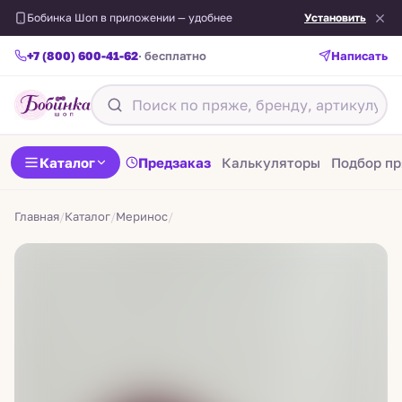
Бобинка Шоп в приложении — удобнее
Установить
+7 (800) 600-41-62
· бесплатно
Написать
Назад
Каталог
Предзаказ
Калькуляторы
Подбор п
Главная
/
Каталог
/
Меринос
/