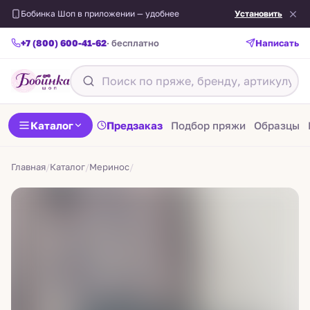
Бобинка Шоп в приложении — удобнее
Установить
+7 (800) 600-41-62
· бесплатно
Написать
Назад
Каталог
Предзаказ
Подбор пряжи
Образцы
Главная
/
Каталог
/
Меринос
/