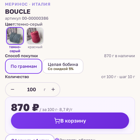
МЕРИНОС · ИТАЛИЯ
BOUCLE
артикул
00-00000386
Цвет:
темно-серый
темно-
красный
серый
Способ покупки
870 г в наличии
Целая бобина
По граммам
Со скидкой 5%
Количество
от 100 г · шаг 10 г
г
870 ₽
/ за 100 г
· 8,7 ₽/г
В корзину