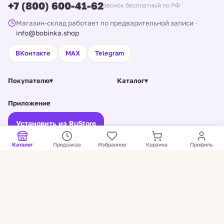
+7 (800) 600-41-62
звонок бесплатный по РФ
Магазин-склад работает по предварительной записи
·
info@bobinka.shop
ВКонтакте
MAX
Telegram
Покупателю
▾
Каталог
▾
Приложение
Установить из RuStore
Старая версия сайта →
Каталог
Предзаказ
Избранное
Корзина
Профиль
© Bobinka, 2026. Все права защищены.
ИП Щукина Екатерина Владимировна · ИНН 602507425184 · ОГРНИП
325784700152841 ·
Санкт-Петербург, Полюстровский пр., 32Б
Политика конфиденциальности
Согласие на обработку ПДн
Оферта и условия