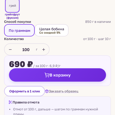
грей
грейпфрут
(фуксия)
Способ покупки
850 г в наличии
Целая бобина
По граммам
Со скидкой 5%
Количество
от 100 г · шаг 10 г
г
690 ₽
/ за 100 г
· 6,9 ₽/г
В корзину
Заказать образец
Оформить в 1 клик
Правила отмота
Отмот от 100 г, дальше — шагом по граммам нужной
длины.