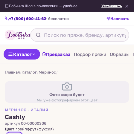
Бобинка Шоп в приложении — удобнее
Установить
+7 (800) 600-41-62
· бесплатно
Написать
Назад
Каталог
Предзаказ
Подбор пряжи
Образцы
Главная
/
Каталог
/
Меринос
/
Фото скоро будет
Мы уже фотографируем этот цвет
МЕРИНОС · ИТАЛИЯ
Cashly
артикул
00-00000306
Цвет:
грейпфрут (фуксия)