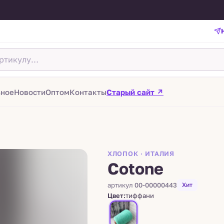
зное
Новости
Оптом
Контакты
Старый сайт ↗
ХЛОПОК · ИТАЛИЯ
Cotone
артикул
00-00000443
Хит
Цвет:
тиффани