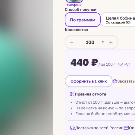
тиффани
Способ покупки
Целая бобин
По граммам
Со скидкой 5%
Количество
г
440 ₽
/ за 100 г
· 4,4 ₽/г
Заказать
Оформить в 1 клик
Правила отмота
Отмот от 100 г, дальше — шаг
Перемотка на конус — по запро
Если на бобине остаётся мень
Доставка по всей России
Оп