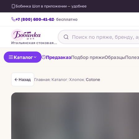
Бобинка Шоп в приложении — удобнее
+7 (800) 600-41-62
· бесплатно
Итальянская стоковая пряжа
Каталог
Предзаказ
Подбор пряжи
Образцы
Поле
Главная
/
Каталог
/
Хлопок
/
Cotone
Назад