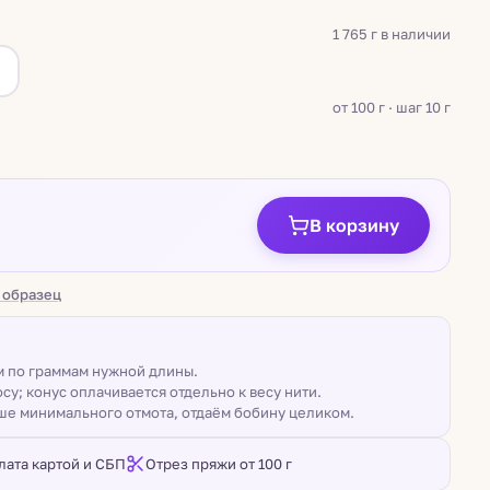
1 765 г в наличии
а
от 100 г · шаг 10 г
В корзину
 образец
ом по граммам нужной длины.
су; конус оплачивается отдельно к весу нити.
ше минимального отмота, отдаём бобину целиком.
лата картой и СБП
Отрез пряжи от 100 г