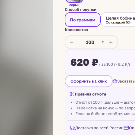
серый
Способ покупки
Целая бобин
По граммам
Со скидкой 5%
Количество
г
620 ₽
/ за 100 г
· 6,2 ₽/г
Заказать
Оформить в 1 клик
Правила отмота
Отмот от 100 г, дальше — шаг
Перемотка на конус — по запро
Если на бобине остаётся мень
Доставка по всей России
Оп