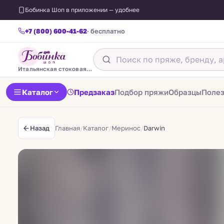
Бобинка Шоп в приложении — удобнее
+7 (800) 600-41-62
· бесплатно
Итальянская стоковая пряжа
Каталог
Предзаказ
Подбор пряжи
Образцы
Поле
Главная
/
Каталог
/
Меринос
/
Darwin
Назад