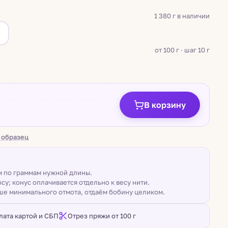
1 380 г в наличии
а
от 100 г · шаг 10 г
В корзину
 образец
ом по граммам нужной длины.
су; конус оплачивается отдельно к весу нити.
ше минимального отмота, отдаём бобину целиком.
лата картой и СБП
Отрез пряжи от 100 г