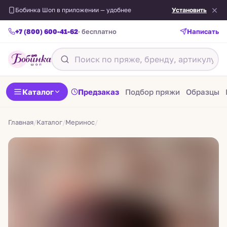
Бобинка Шоп в приложении — удобнее
Установить
+7 (800) 600-41-62
· бесплатно
Написать
Назад
Каталог
Предзаказ
Подбор пряжи
Образцы
Главная
/
Каталог
/
Меринос
/