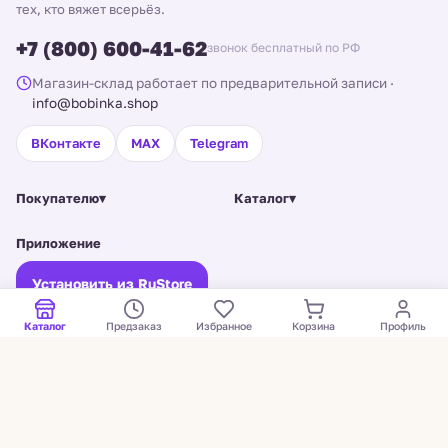
тех, кто вяжет всерьёз.
+7 (800) 600-41-62
звонок бесплатный по РФ
Магазин-склад работает по предварительной записи
·
info@bobinka.shop
ВКонтакте
MAX
Telegram
Покупателю
▾
Каталог
▾
Приложение
Установить из RuStore
Старая версия сайта →
Каталог
Предзаказ
Избранное
Корзина
Профиль
© Bobinka, 2026. Все права защищены.
ИП Щукина Екатерина Владимировна · ИНН 602507425184 · ОГРНИП
325784700152841 ·
Санкт-Петербург, Полюстровский пр., 32Б
Политика конфиденциальности
Согласие на обработку ПДн
Оферта и условия