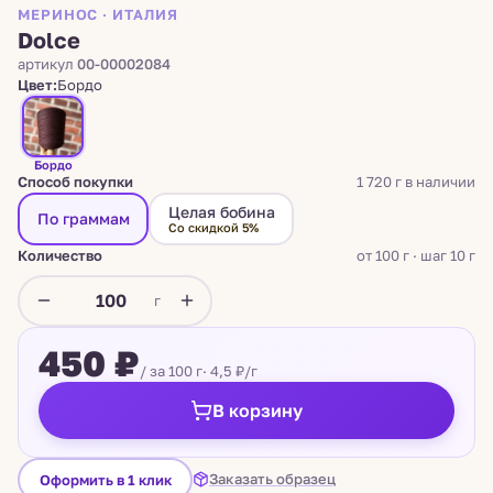
МЕРИНОС · ИТАЛИЯ
Dolce
артикул
00-00002084
Цвет:
Бордо
Бордо
Способ покупки
1 720 г в наличии
Целая бобина
По граммам
Со скидкой 5%
Количество
от 100 г · шаг 10 г
г
450 ₽
/ за 100 г
· 4,5 ₽/г
В корзину
Заказать образец
Оформить в 1 клик