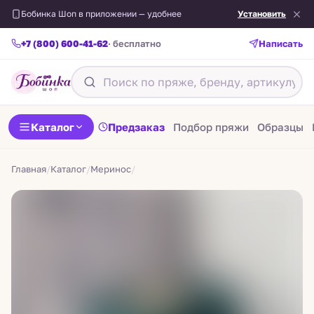
Бобинка Шоп в приложении — удобнее
Установить
+7 (800) 600-41-62
· бесплатно
Написать
Назад
Каталог
Предзаказ
Подбор пряжи
Образцы
Главная
/
Каталог
/
Меринос
/