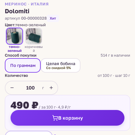
МЕРИНОС · ИТАЛИЯ
Dolomiti
артикул
00-00000328
Хит
Цвет:
темно-зеленый
темно-
коричневы
зеленый
й
Способ покупки
514 г в наличии
Целая бобина
По граммам
Со скидкой 5%
Количество
от 100 г · шаг 10 г
г
490 ₽
/ за 100 г
· 4,9 ₽/г
В корзину