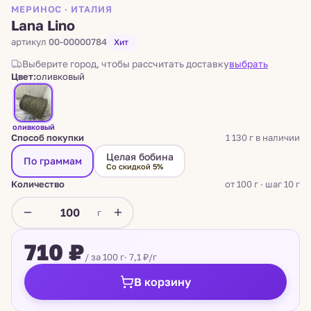
МЕРИНОС · ИТАЛИЯ
Lana Lino
артикул
00-00000784
Хит
Выберите город, чтобы рассчитать доставку
выбрать
Цвет:
оливковый
оливковый
Способ покупки
1 130 г в наличии
Целая бобина
По граммам
Со скидкой 5%
Количество
от 100 г · шаг 10 г
г
710 ₽
/ за 100 г
· 7,1 ₽/г
В корзину