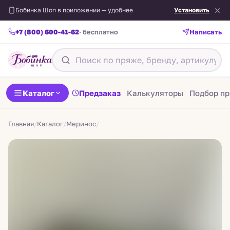
Бобинка Шоп в приложении — удобнее
Установить
+7 (800) 600-41-62
· бесплатно
Написать
Назад
Каталог
Предзаказ
Калькуляторы
Подбор п
Главная
/
Каталог
/
Меринос
/