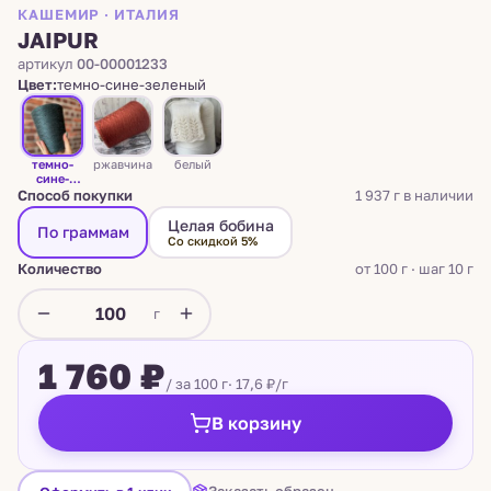
КАШЕМИР · ИТАЛИЯ
JAIPUR
артикул
00-00001233
Цвет:
темно-сине-зеленый
темно-
ржавчина
белый
сине-
зеленый
Способ покупки
1 937 г в наличии
Целая бобина
По граммам
Со скидкой 5%
Количество
от 100 г · шаг 10 г
г
1 760 ₽
/ за 100 г
· 17,6 ₽/г
В корзину