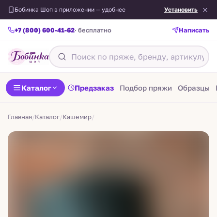
Бобинка Шоп в приложении — удобнее
Установить
+7 (800) 600-41-62
· бесплатно
Написать
Назад
Каталог
Предзаказ
Подбор пряжи
Образцы
Главная
/
Каталог
/
Кашемир
/