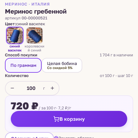
МЕРИНОС · ИТАЛИЯ
Меринос гребенной
артикул
00-00000521
Цвет:
синий василек
синий
королевски
василек
й синий
Способ покупки
1 704 г в наличии
Целая бобина
По граммам
Со скидкой 5%
Количество
от 100 г · шаг 10 г
г
720 ₽
/ за 100 г
· 7,2 ₽/г
В корзину