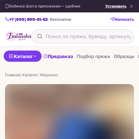
Бобинка Шоп в приложении — удобнее
Установить
+7 (800) 600-41-62
· бесплатно
Написать
Назад
Каталог
Предзаказ
Подбор пряжи
Образцы
Главная
/
Каталог
/
Меринос
/