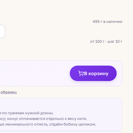
495 г в наличии
а
от 100 г · шаг 10 г
В корзину
 образец
ом по граммам нужной длины.
су; конус оплачивается отдельно к весу нити.
ше минимального отмота, отдаём бобину целиком.