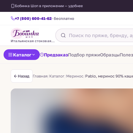
Бобинка Шоп в приложении — удобнее
+7 (800) 600-41-62
· бесплатно
Итальянская стоковая пряжа
Каталог
Предзаказ
Подбор пряжи
Образцы
Поле
Главная
/
Каталог
/
Меринос
/
Pablo, меринос 90% каше
Назад