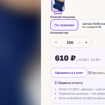
Синий
Способ покупки
Целая бобин
По граммам
Со скидкой 5%
Количество
г
610 ₽
/ за 100 г
· 6,1 ₽/г
Заказать
Оформить в 1 клик
Правила отмота
Отмот от 100 г, дальше — шаг
Перемотка на конус — по запро
Если на бобине остаётся мень