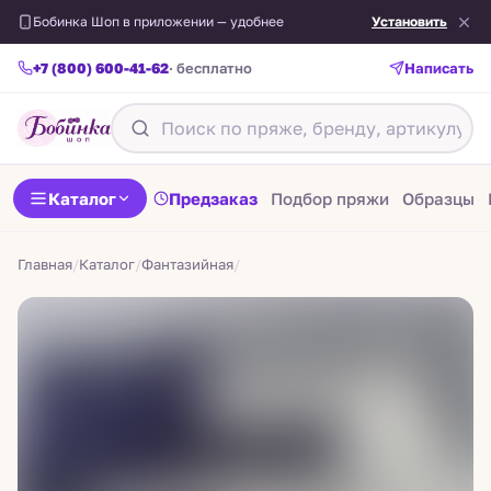
Бобинка Шоп в приложении — удобнее
Установить
+7 (800) 600-41-62
· бесплатно
Написать
Назад
Каталог
Предзаказ
Подбор пряжи
Образцы
Главная
/
Каталог
/
Фантазийная
/