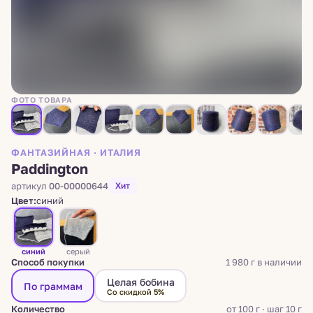
ФОТО ТОВАРА
ФАНТАЗИЙНАЯ · ИТАЛИЯ
Paddington
артикул
00-00000644
Хит
Цвет:
синий
синий
серый
Способ покупки
1 980 г в наличии
Целая бобина
По граммам
Со скидкой 5%
Количество
от 100 г · шаг 10 г