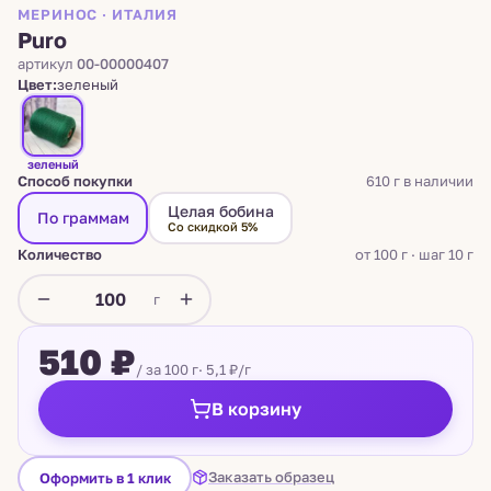
МЕРИНОС · ИТАЛИЯ
Puro
артикул
00-00000407
Цвет:
зеленый
зеленый
Способ покупки
610 г в наличии
Целая бобина
По граммам
Со скидкой 5%
Количество
от 100 г · шаг 10 г
г
510 ₽
/ за 100 г
· 5,1 ₽/г
В корзину
Заказать образец
Оформить в 1 клик