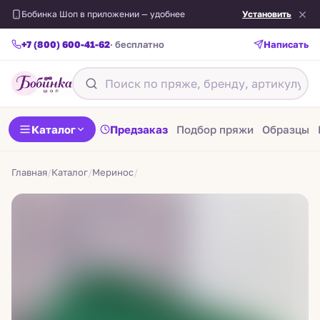
Бобинка Шоп в приложении — удобнее
Установить
+7 (800) 600-41-62
· бесплатно
Написать
Назад
Каталог
Предзаказ
Подбор пряжи
Образцы
Главная
/
Каталог
/
Меринос
/