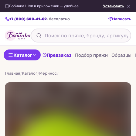
Бобинка Шоп в приложении — удобнее
Установить
+7 (800) 600-41-62
· бесплатно
Написать
Назад
Каталог
Предзаказ
Подбор пряжи
Образцы
Главная
/
Каталог
/
Меринос
/