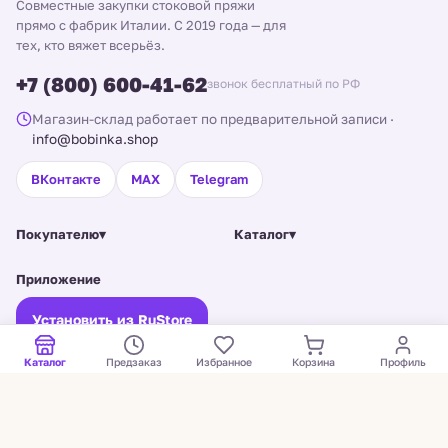
Совместные закупки стоковой пряжи
прямо с фабрик Италии. С 2019 года — для
тех, кто вяжет всерьёз.
+7 (800) 600-41-62
звонок бесплатный по РФ
Магазин-склад работает по предварительной записи
·
info@bobinka.shop
ВКонтакте
MAX
Telegram
Покупателю
▾
Каталог
▾
Приложение
Установить из RuStore
Старая версия сайта →
Каталог
Предзаказ
Избранное
Корзина
Профиль
© Bobinka, 2026. Все права защищены.
ИП Щукина Екатерина Владимировна · ИНН 602507425184 · ОГРНИП
325784700152841 ·
Санкт-Петербург, Полюстровский пр., 32Б