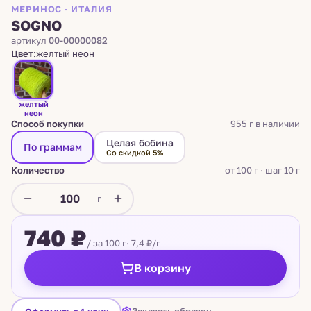
МЕРИНОС · ИТАЛИЯ
SOGNO
артикул
00-00000082
Цвет:
желтый неон
желтый
неон
Способ покупки
955 г в наличии
Целая бобина
По граммам
Со скидкой 5%
Количество
от 100 г · шаг 10 г
г
740 ₽
/ за 100 г
· 7,4 ₽/г
В корзину