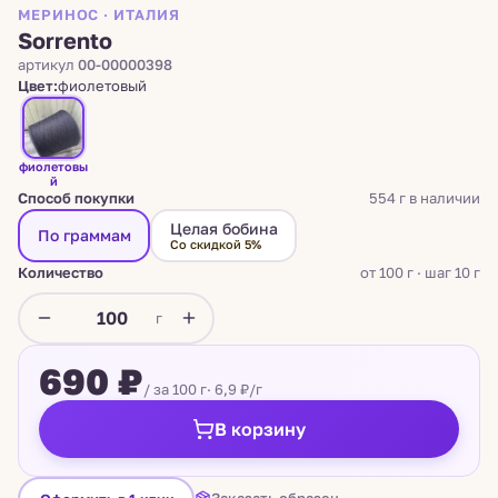
МЕРИНОС · ИТАЛИЯ
Sorrento
артикул
00-00000398
Цвет:
фиолетовый
фиолетовы
й
Способ покупки
554 г в наличии
Целая бобина
По граммам
Со скидкой 5%
Количество
от 100 г · шаг 10 г
г
690 ₽
/ за 100 г
· 6,9 ₽/г
В корзину