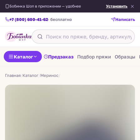
Бобинка Шоп в приложении — удобнее
Установить
+7 (800) 600-41-62
· бесплатно
Написать
Назад
Каталог
Предзаказ
Подбор пряжи
Образцы
Главная
/
Каталог
/
Меринос
/