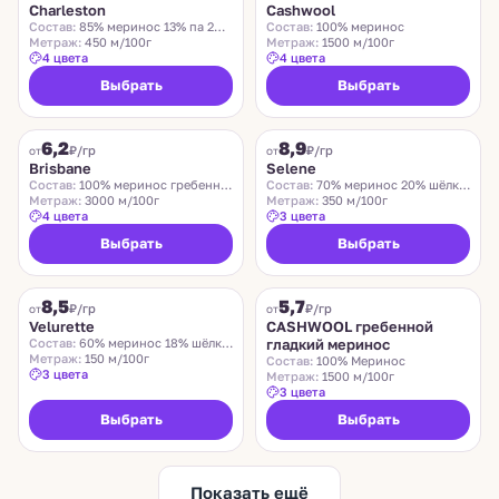
Charleston
Cashwool
Состав:
85% меринос 13% па 2% эластан
Состав:
100% меринос
Метраж:
450 м/100г
Метраж:
1500 м/100г
4 цвета
4 цвета
Выбрать
Выбрать
SUEDWOLLE GROUP
LORO PIANA
6,2
8,9
₽/гр
₽/гр
от
от
Brisbane
Selene
Состав:
100% меринос гребенной
Состав:
70% меринос 20% шёлк 10% лён
Метраж:
3000 м/100г
Метраж:
350 м/100г
4 цвета
3 цвета
Выбрать
Выбрать
VELURETTE
CASHWOOL
8,5
5,7
Хит
₽/гр
₽/гр
от
от
Velurette
CASHWOOL гребенной
Состав:
60% меринос 18% шёлк 12% хлопок 10% лён
гладкий меринос
Метраж:
150 м/100г
Состав:
100% Меринос
3 цвета
Метраж:
1500 м/100г
3 цвета
Выбрать
Выбрать
Показать ещё