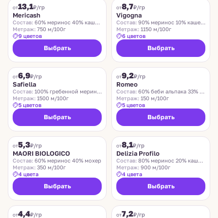
13,1
8,7
₽/гр
₽/гр
от
от
Mericash
Vigogna
Состав:
60% меринос 40% кашемир
Состав:
90% меринос 10% кашемир
Метраж:
750 м/100г
Метраж:
1150 м/100г
9 цветов
6 цветов
Выбрать
Выбрать
SAFIELLA
ROMEO
6,9
9,2
₽/гр
₽/гр
от
от
Safiella
Romeo
Состав:
100% гребенной меринос
Состав:
60% беби альпака 33% меринос 7% нейлон
Метраж:
1500 м/100г
Метраж:
150 м/100г
5 цветов
5 цветов
Выбрать
Выбрать
MAORI BIOLOGICO
DELIZIA PROFILO
5,3
8,1
₽/гр
₽/гр
от
от
MAORI BIOLOGICO
Delizia Profilo
Состав:
60% меринос 40% мохер
Состав:
80% меринос 20% кашемир
Метраж:
350 м/100г
Метраж:
900 м/100г
4 цвета
4 цвета
Выбрать
Выбрать
CHARLESTON
ZEGNA BARUFFA
4,4
7,2
₽/гр
₽/гр
от
от