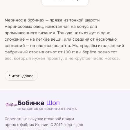
Меринос в бобинах — пряжа из тонкой шерсти
мериносовых овец, намотанная на конус для
промышленного вязания. Тонкую нить вяжут в одно
сложение — на лёгкие вещи, или соединяют несколько
сложений — на плотное полотно. Мы продаём итальянский
фабричный сток на отмот от 100 г: вы берёте ровно тот
вес, который нужен проекту, а не круглое число мотков.
Почему выбирают бобинный меринос
Читать далее
Сток обычно дешевле моточной пряжи сопоставимого
состава. Отмот длинный и непрерывный — концов от
смены мотков в работе меньше (редкие фабричные узлы
на бобине всё же встречаются). А толщину нити вы
Бобинка
Шоп
собираете сами — числом сложений.
ИТАЛЬЯНСКАЯ БОБИННАЯ ПРЯЖА
Факты подбора
Совместные закупки стоковой пряжи
прямо с фабрик Италии. С 2019 года — для
Extrafine — торговое обозначение тонкого мериноса;