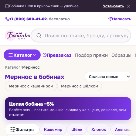
Бобинка Шоп в приложении — удобнее
Установить
+7 (800) 600-41-62
· бесплатно
Написать
Каталог
Предзаказ
Подбор пряжи
Образцы
Каталог
/
Меринос
Меринос в бобинах
Меринос с кашемиром
Меринос с шёлком
Целая бобина −5%
Берёте всю — платите меньше: скидка уже в цене, дешевле, чем
отмотом
Фильтры
Кашемир
Шёлк
Хлопок
Альпака
FILAMORE
VIGOGNA