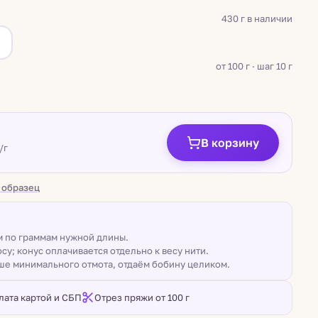
430 г в наличии
а
от 100 г · шаг 10 г
В корзину
/г
 образец
ом по граммам нужной длины.
су; конус оплачивается отдельно к весу нити.
ше минимального отмота, отдаём бобину целиком.
лата картой и СБП
Отрез пряжи от 100 г