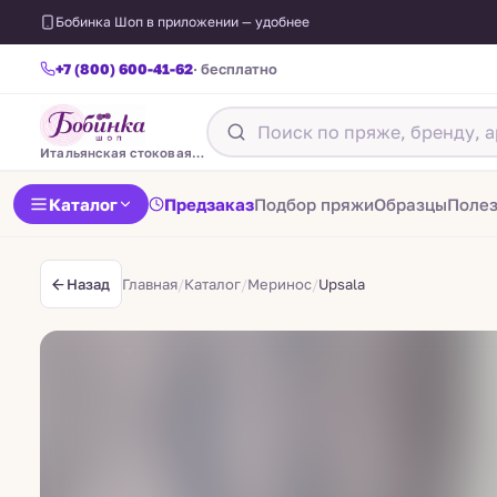
Бобинка Шоп в приложении — удобнее
+7 (800) 600-41-62
· бесплатно
Итальянская стоковая пряжа
Каталог
Предзаказ
Подбор пряжи
Образцы
Поле
Главная
/
Каталог
/
Меринос
/
Upsala
Назад