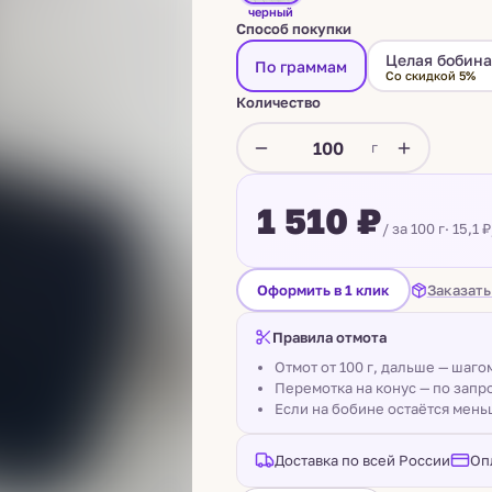
черный
Способ покупки
Целая бобин
По граммам
Со скидкой 5%
Количество
г
1 510 ₽
/ за 100 г
· 15,1 ₽
Заказать
Оформить в 1 клик
Правила отмота
Отмот от 100 г, дальше — шаг
Перемотка на конус — по запро
Если на бобине остаётся мень
Доставка по всей России
Оп