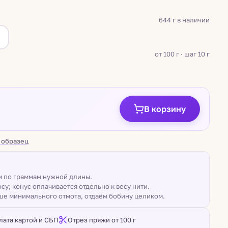
644 г в наличии
а
от 100 г · шаг 10 г
В корзину
 образец
ом по граммам нужной длины.
су; конус оплачивается отдельно к весу нити.
ше минимального отмота, отдаём бобину целиком.
лата картой и СБП
Отрез пряжи от 100 г