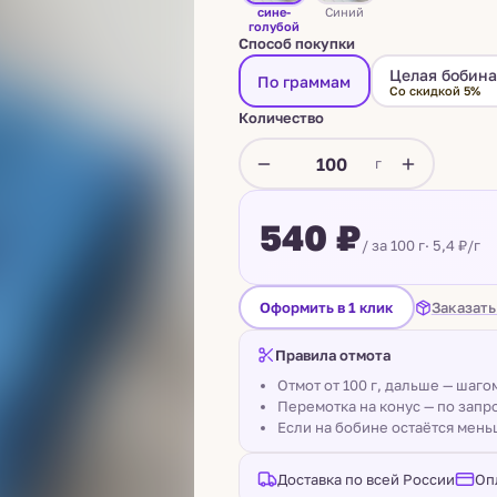
сине-
Синий
голубой
Способ покупки
Целая бобин
По граммам
Со скидкой 5%
Количество
г
540 ₽
/ за 100 г
· 5,4 ₽/г
Заказать
Оформить в 1 клик
Правила отмота
Отмот от 100 г, дальше — шаг
Перемотка на конус — по запро
Если на бобине остаётся мень
Доставка по всей России
Оп