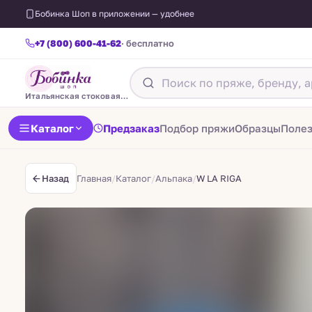
Бобинка Шоп в приложении — удобнее
+7 (800) 600-41-62
· бесплатно
Итальянская стоковая пряжа
Каталог
Предзаказ
Подбор пряжи
Образцы
Поле
Главная
/
Каталог
/
Альпака
/
W LA RIGA
Назад