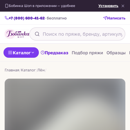
Бобинка Шоп в приложении — удобнее
Установить
+7 (800) 600-41-62
· бесплатно
Написать
Назад
Каталог
Предзаказ
Подбор пряжи
Образцы
Главная
/
Каталог
/
Лён
/