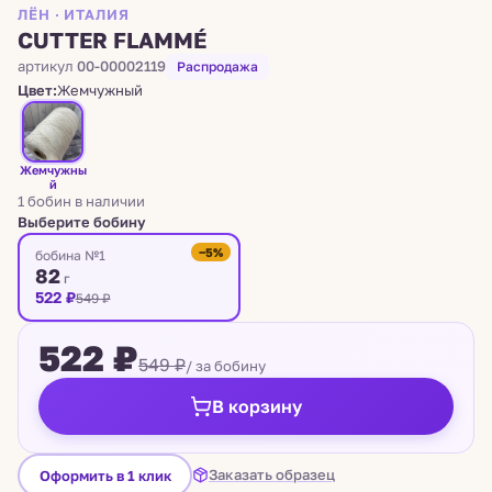
ЛЁН · ИТАЛИЯ
CUTTER FLAMMÉ
артикул
00-00002119
Распродажа
Цвет:
Жемчужный
Жемчужны
й
1 бобин в наличии
Выберите бобину
−5%
бобина №1
82
г
522 ₽
549 ₽
522 ₽
549 ₽
/ за бобину
В корзину
Заказать образец
Оформить в 1 клик