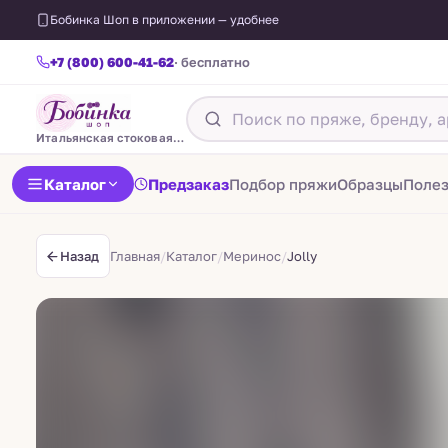
Бобинка Шоп в приложении — удобнее
+7 (800) 600-41-62
· бесплатно
Итальянская стоковая пряжа
Каталог
Предзаказ
Подбор пряжи
Образцы
Поле
Главная
/
Каталог
/
Меринос
/
Jolly
Назад