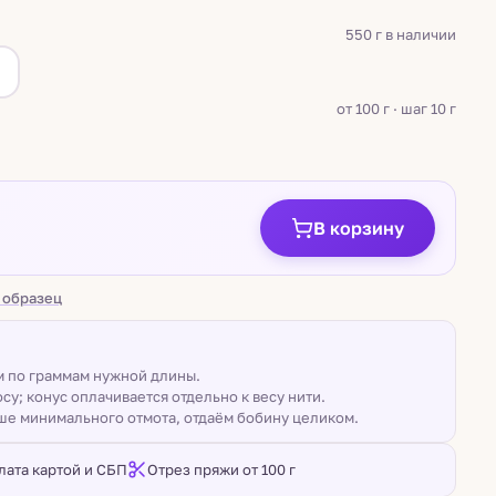
550 г в наличии
а
от 100 г · шаг 10 г
В корзину
 образец
ом по граммам нужной длины.
су; конус оплачивается отдельно к весу нити.
ше минимального отмота, отдаём бобину целиком.
лата картой и СБП
Отрез пряжи от 100 г