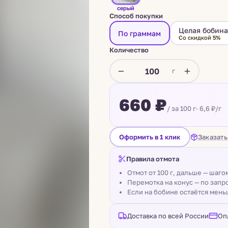
серый
Способ покупки
Целая бобин
По граммам
Со скидкой 5%
Количество
г
660 ₽
/ за 100 г
· 6,6 ₽/г
Заказать
Оформить в 1 клик
Правила отмота
Отмот от 100 г, дальше — шаг
Перемотка на конус — по запро
Если на бобине остаётся мень
Доставка по всей России
Оп